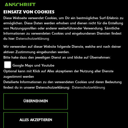
ANSCHRIFT
EINSATZ VON COOKIES
ZWEIRAD DAMIANIK
Diese Webseite verwendet Cookies, um Dir ein bestmögliches Surf-Erlebnis zu
ermöglichen. Diese Daten werden erhoben und dienen nicht für die Erstellung
Semmeringstraße 1
von Nutzungsprofilen oder anderer weiterführender Verwendung. Sämtliche
2620 Neunkirchen
Informationen zu verwendeten Cookies und eingebundenen Diensten findest
du hier:
Datenschutzerklärung
Österreich
Wir verwenden auf dieser Website folgende Dienste, welche erst nach deiner
Telefon:
0043 / 2635 65506
aktiven Zustimmung eingebunden werden.
Bitte hake dazu den jeweiligen Dienst an und klicke auf Übernehmen:
Website:
http://www.damianik.at
Google Maps und Youtube
E-Mail:
zweirad.damianik@aon.at
Optional kann mit Klick auf Alles akzeptieren der Nutzung aller Dienste
zugestimmt werden
Detailierte Informationen zu den verwendeten Cookies und deren Bedeutung
findest du in unserer Datenschutzerklärung:
Datenschutzerklärung
ÖFFNUNGSZEITEN
ÜBERNEHMEN
Sommeröffnungszeiten!
Montag:
09:00 - 12:00 und 14:00 - 18:00
ALLES AKZEPTIEREN