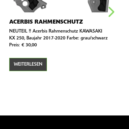
ZU
ACERBIS RAHMENSCHUTZ
LE
NEUTEIL !! Acerbis Rahmenschutz KAWASAKI
NEUT
KX 250, Baujahr 2017-2020 Farbe: grau/schwarz
Zurr
Preis: € 30,00
von 2
Zerk
WEITERLESEN
WE