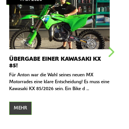
IC
ÜBERGABE EINER KAWASAKI KX
IC
85!
TAN
Für Anton war die Wahl seines neuen MX
Miche
Motorrades eine klare Entscheidung! Es muss eine
Der M
Kawasaki KX 85/2026 sein. Ein Bike d ...
zu Ha
MEHR
M