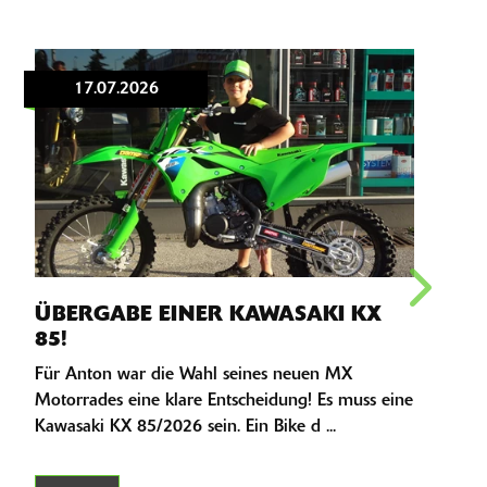
17.07.2026
IC
ÜBERGABE EINER KAWASAKI KX
IC
85!
TAN
Für Anton war die Wahl seines neuen MX
Miche
Motorrades eine klare Entscheidung! Es muss eine
Der M
Kawasaki KX 85/2026 sein. Ein Bike d ...
zu Ha