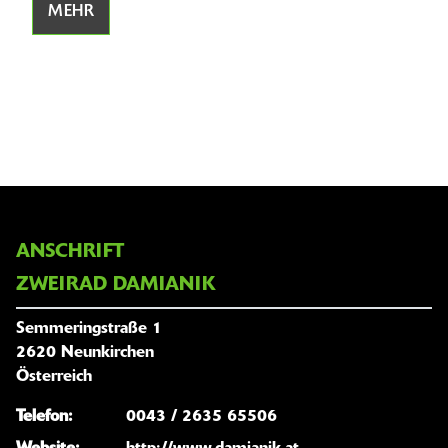
MEHR
M
ANSCHRIFT
ZWEIRAD DAMIANIK
Semmeringstraße 1
2620 Neunkirchen
Österreich
Telefon:
0043 / 2635 65506